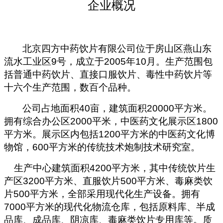
企业概况
北京四方中药饮片有限公司位于房山区燕山东
流水工业区
9
号，成立于
2005
年
10
月。生产范围包
括普通中药饮片、直接口服饮片、毒性中药饮片等
十
六个生产范围，数百个品种
。
公司占地面积
40
亩，建筑面积
20000
平方米。
拥有综合办公区
2000
平米，中医药文化展示区
1800
平方米。展示区内包括
1200
平方米的中医药文化博
物馆，
600
平方米的传统技术炮制技术研究室。
生产中心建筑面积
4200
平方米，其中传统饮片生
产区
3200
平方米、直服饮片
500
平方米、毒麻类饮
片
500
平方米，全部采用现代化生产设备。拥有
7000
平方米的现代化物流仓库，包括原料库、半成
品库、成品库、阴凉库、毒麻类饮片专用库等。质