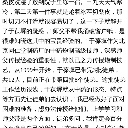
桑皮洗湿了放到院子里冻一宿。三九天天气寒
冷，第二天第一件事就是趁着冰茬切桑皮，那
时切刀不打滑就很容易切了，这一下子就解开
了于葆墀的疑惑，
"
师父不帮我捅破窗户纸，是
很难知晓这其中的宝贵经验的。
"
于葆墀作为北
京同仁堂制药厂的中药炮制高级技师，深感师
父传授经验的重要性，就以已之力传授炮制技
艺。从
1999
年开始，于葆墀已带完
3
批徒弟，
共
12
人，目前正在带第四批
8
个徒弟。这批徒弟
工作经历很浅，于葆墀就从中药的形态、特点
等方面先让徒弟们去认识，
"
我已经做好了面对
困难的准备，想办法传授给他们。上学学习和
师父带是两个方面，徒弟多问，我肯定会百分