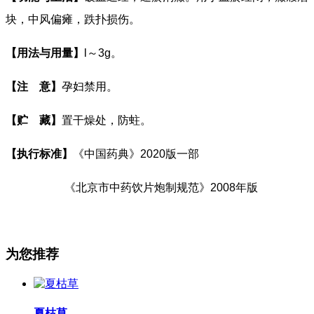
块，中风偏瘫，跌扑损伤。
【用法与用量】
l
～
3g
。
【注
意】
孕妇禁用。
【贮
藏】
置干燥处，防蛀。
【执行标准】
《中国药典》
2020
版一部
《北京市中药饮片炮制规范》
2008
年版
为您推荐
夏枯草