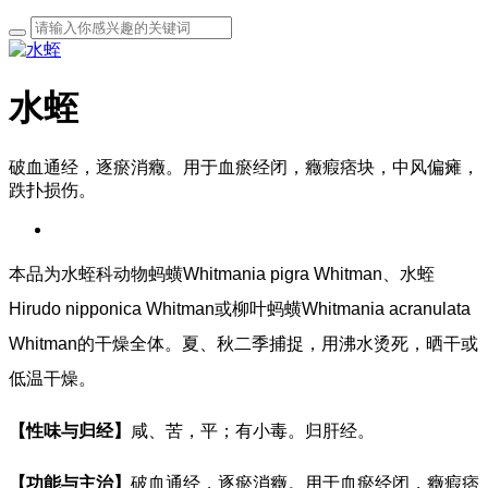
水蛭
破血通经，逐瘀消癥。用于血瘀经闭，癥瘕痞块，中风偏瘫，
跌扑损伤。
本品为水蛭科动物蚂蟥Whitmania pigra Whitman、水蛭
Hirudo nipponica Whitman或柳叶蚂蟥Whitmania acranulata
Whitman的干燥全体。夏、秋二季捕捉，用沸水烫死，晒干或
低温干燥。
【性味与归经】
咸、苦，平；有小毒。归肝经。
【功能与主治】
破血通经，逐瘀消癥。用于血瘀经闭，癥瘕痞