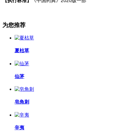
【执行标准】
《中国药典》
2020
版一部
为您推荐
夏枯草
仙茅
皂角刺
辛夷