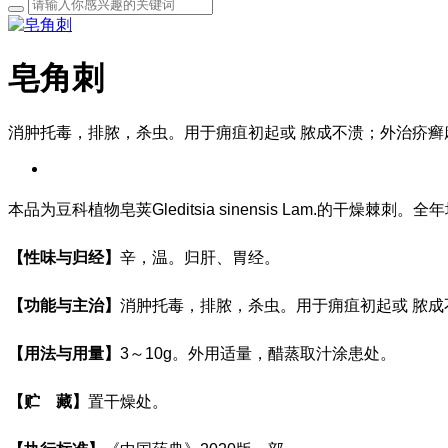
皂角刺
消肿托毒，排脓，杀虫。用于痈疽初起或 脓成不溃；外治疥癣
本品为豆科植物皂荚Gleditsia sinensis Lam.的干燥
【性味与归经】
辛，温。归肝、胃经。
【功能与主治】
消肿托毒，排脓，杀虫。用于痈疽初起或
脓成
【用法与用量】
3
～
10g
。外用适量，醋蒸取汁涂患处。
【贮
藏】
置干燥处。