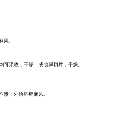
麻风。
棘刺。全年均可采收，干燥，或趁鲜切片，干燥。
不溃；外治疥癣麻风。