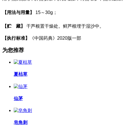
【用法与用量】
15
～
30g
；
【贮
藏】
干芦根置干燥处。鲜芦根埋于湿沙中
。
【执行标准】
《中国药典》
2020
版一部
为您推荐
夏枯草
仙茅
皂角刺