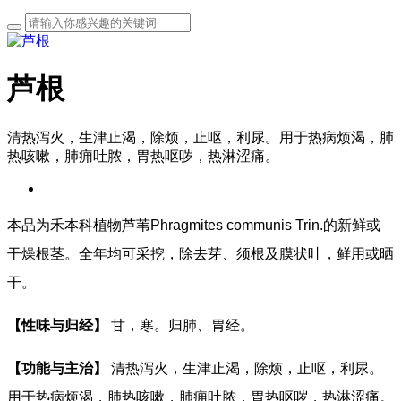
芦根
清热泻火，生津止渴，除烦，止呕，利尿。用于热病烦渴，肺
热咳嗽，肺痈吐脓，胃热呕哕，热淋涩痛。
本品为禾本科植物芦苇Phragmites communis Trin.的新鲜或
干燥根茎。全年均可采挖，除去芽、须根及膜状叶，鲜用或晒
干。
【性味与归经】
甘，寒。归肺、胃经。
【功能与主治】
清热泻火，生津止渴，除烦，止呕，利尿。
用于热病烦渴，肺热咳嗽，肺痈吐脓，胃热呕哕，热淋涩痛。