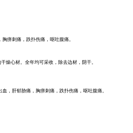
，胸痹刺痛，跌扑伤痛，呕吐腹痛。
en 树干和根的干燥心材。全年均可采收，除去边材，阴干。
出血，肝郁胁痛，胸痹刺痛，跌扑伤痛，呕吐腹痛。