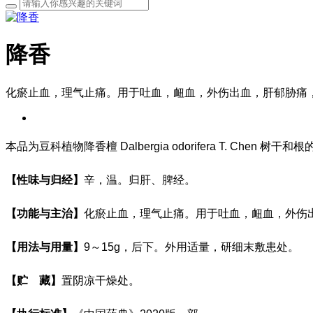
降香
化瘀止血，理气止痛。用于吐血，衄血，外伤出血，肝郁胁痛
本品为豆科植物降香檀 Dalbergia odorifera T. Ch
【性味与归经】
辛，温。归肝、脾经。
【功能与主治】
化瘀止血，理气止痛。用于吐血，衄血，外伤
【用法与用量】
9
～
15g
，后下。外用适量，研细末敷患处。
【贮
藏】
置阴凉干燥处。