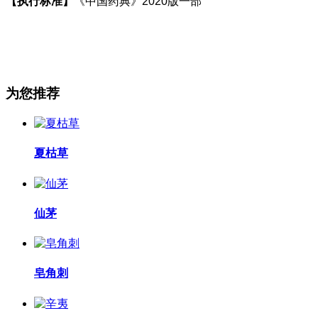
【执行标准】
《中国药典》
2020
版一部
为您推荐
夏枯草
仙茅
皂角刺