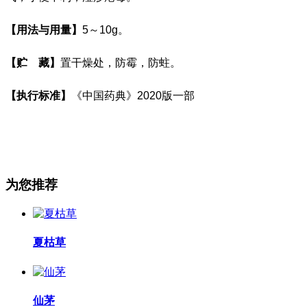
【用法与用量】
5
～
10g
。
【贮
藏】
置干燥处，防霉，防蛀。
【执行标准】
《中国药典》
2020
版一部
为您推荐
夏枯草
仙茅