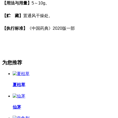
【用法与用量】
5
～
10g
。
【贮
藏】
置通风干燥处。
【执行标准】
《中国药典》
2020
版一部
为您推荐
夏枯草
仙茅