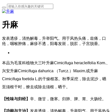
升麻
发表透疹，清热解毒，升举阳气。用于风热头痛，齿痛，口
疮，咽喉肿痛，麻疹不透，阳毒发斑，脱肛，子宫脱垂。
本品为毛茛科植物大三叶升麻Cimicifuga heracleifolia Kom.、
兴安升麻Cimicifuga dahurica （Turcz.）Maxim.或升麻
Cimicifuga foetida L.的干燥根茎。秋季采挖，除去泥沙，晒
至须根干时，燎去或除去须根，晒干。
【性味与归经】
辛、微甘，微寒。归肺、脾、胃、大肠经。
【功能与主治】
发表透疹，清热解毒，升举阳气。用于风热头